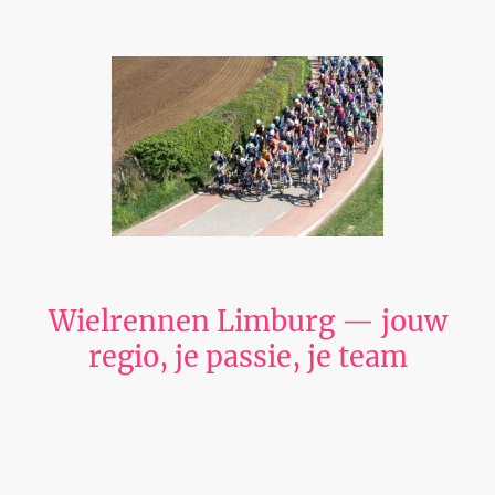
Wielrennen Limburg — jouw
regio, je passie, je team
Voor je startpagina adviseren we om de zoekwoorden wielerclubs,
Tom Dumoulin en jeugd wielrennen expliciet in de meta-titel op te
nemen. Dat vergroot de lokale vindbaarheid van Wielrennen Limburg
en trekt zowel leden van verenigingen, fans van Tom Dumoulin als
ouders en jonge renners aan. Voorbeeld van een krachtige meta-titel:
"Wielrennen Limburg | Wielerclubs, Tom Dumoulin en jeugd